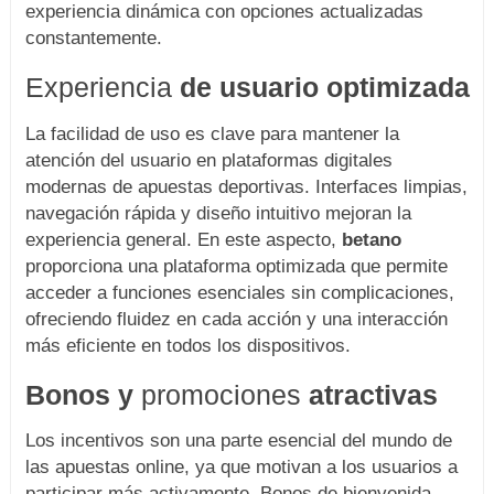
experiencia dinámica con opciones actualizadas
constantemente.
Experiencia
de usuario optimizada
La facilidad de uso es clave para mantener la
atención del usuario en plataformas digitales
modernas de apuestas deportivas. Interfaces limpias,
navegación rápida y diseño intuitivo mejoran la
experiencia general. En este aspecto,
betano
proporciona una plataforma optimizada que permite
acceder a funciones esenciales sin complicaciones,
ofreciendo fluidez en cada acción y una interacción
más eficiente en todos los dispositivos.
Bonos y
promociones
atractivas
Los incentivos son una parte esencial del mundo de
las apuestas online, ya que motivan a los usuarios a
participar más activamente. Bonos de bienvenida,